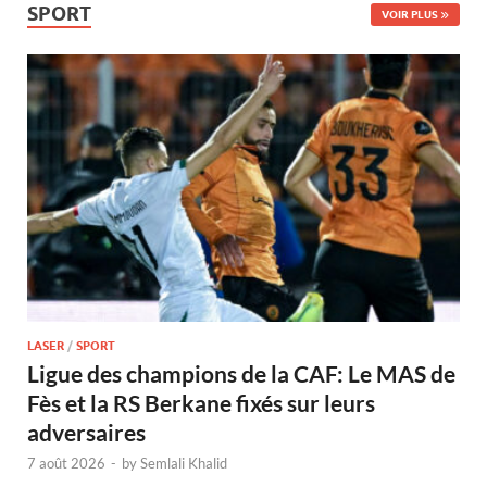
SPORT
VOIR PLUS
LASER
/
SPORT
Ligue des champions de la CAF: Le MAS de
Fès et la RS Berkane fixés sur leurs
adversaires
7 août 2026
-
by
Semlali Khalid