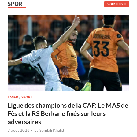
SPORT
VOIR PLUS
LASER
/
SPORT
Ligue des champions de la CAF: Le MAS de
Fès et la RS Berkane fixés sur leurs
adversaires
7 août 2026
-
by
Semlali Khalid