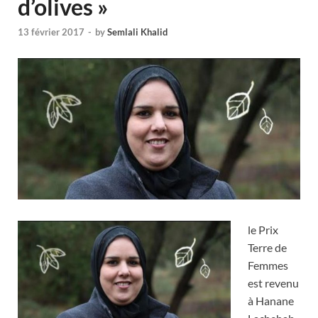
d’olives »
13 février 2017
-
by
Semlali Khalid
le Prix
Terre de
Femmes
est revenu
à Hanane