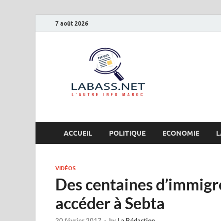
7 août 2026
Labas
L’autre info Maro
ACCUEIL
POLITIQUE
ECONOMIE
L
VIDÉOS
Des centaines d’immigré
accéder à Sebta
20 février 2017
-
by
La Rédaction