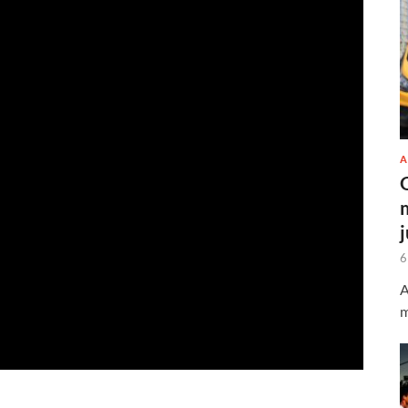
A
6
A
m