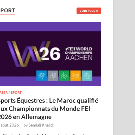
SPORT
VOIR PLUS
ASER
/
SPORT
Sports Équestres : Le Maroc qualifié
aux Championnats du Monde FEI
2026 en Allemagne
 août 2026
-
by
Semlali Khalid