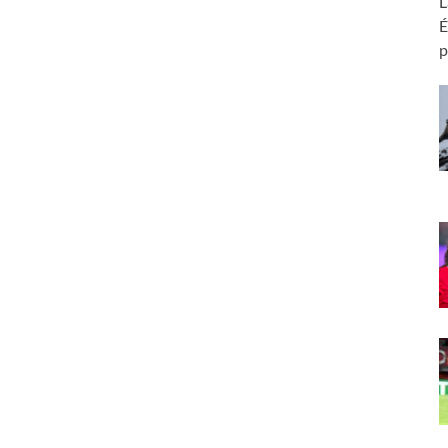
L
É
p