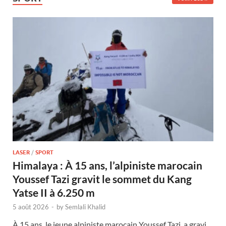
LASER
/
SPORT
Himalaya : À 15 ans, l’alpiniste marocain
Youssef Tazi gravit le sommet du Kang
Yatse II à 6.250 m
5 août 2026
-
by
Semlali Khalid
À 15 ans, le jeune alpiniste marocain Youssef Tazi, a gravi