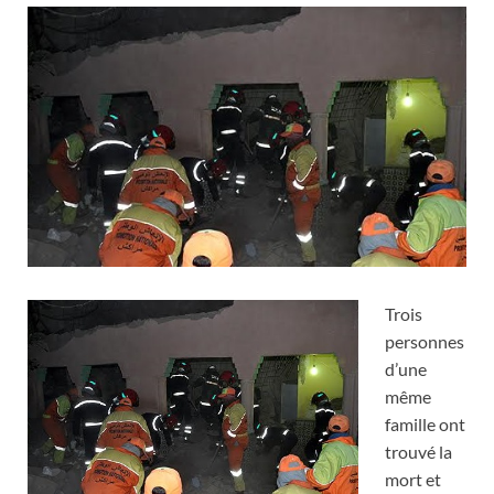
Trois
personnes
d’une
même
famille ont
trouvé la
mort et