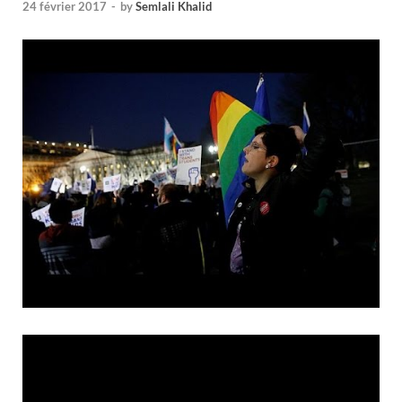
24 février 2017
-
by
Semlali Khalid