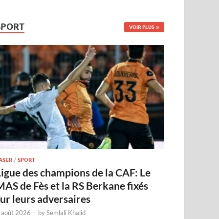
SPORT
VOIR PLUS
ASER
/
SPORT
Ligue des champions de la CAF: Le
MAS de Fès et la RS Berkane fixés
sur leurs adversaires
 août 2026
-
by
Semlali Khalid