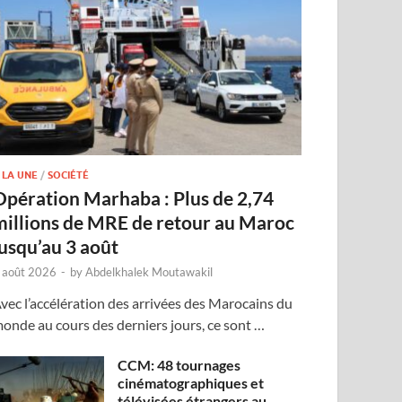
 LA UNE
/
SOCIÉTÉ
Opération Marhaba : Plus de 2,74
millions de MRE de retour au Maroc
jusqu’au 3 août
 août 2026
-
by
Abdelkhalek Moutawakil
vec l’accélération des arrivées des Marocains du
onde au cours des derniers jours, ce sont …
CCM: 48 tournages
cinématographiques et
télévisées étrangers au