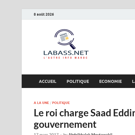
8 août 2026
Labas
L’autre info Maro
ACCUEIL
POLITIQUE
ECONOMIE
L
A LA UNE
/
POLITIQUE
Le roi charge Saad Eddi
gouvernement
17 mars 2017
-
by
Abdelkhalek Moutawakil