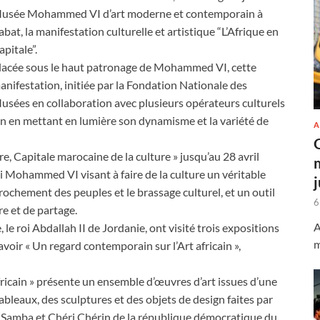
usée Mohammed VI d’art moderne et contemporain à
abat, la manifestation culturelle et artistique “L’Afrique en
apitale”.
lacée sous le haut patronage de Mohammed VI, cette
anifestation, initiée par la Fondation Nationale des
usées en collaboration avec plusieurs opérateurs culturels
ain en mettant en lumière son dynamisme et la variété de
A
e, Capitale marocaine de la culture » jusqu’au 28 avril
roi Mohammed VI visant à faire de la culture un véritable
ochement des peuples et le brassage culturel, et un outil
6
e et de partage.
A
le roi Abdallah II de Jordanie, ont visité trois expositions
m
voir « Un regard contemporain sur l’Art africain »,
fricain » présente un ensemble d’œuvres d’art issues d’une
tableaux, des sculptures et des objets de design faites par
 Samba et Chéri Chérin de la république démocratique du