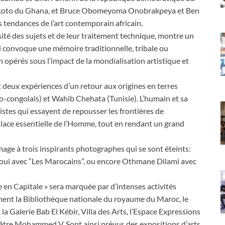
koto du Ghana, et Bruce Obomeyoma Onobrakpeya et Ben
 tendances de l’art contemporain africain.
sité des sujets et de leur traitement technique, montre un
ui convoque une mémoire traditionnelle, tribale ou
n opérés sous l’impact de la mondialisation artistique et
deux expériences d’un retour aux origines en terres
co-congolais) et Wahib Chehata (Tunisie). L’humain et sa
istes qui essayent de repousser les frontières de
 place essentielle de l’Homme, tout en rendant un grand
age à trois inspirants photographes qui se sont éteints:
aoui avec “Les Marocains”, ou encore Othmane Dilami avec
e en Capitale » sera marquée par d’intenses activités
ment la Bibliothèque nationale du royaume du Maroc, le
a Galerie Bab El Kébir, Villa des Arts, l’Espace Expressions
tre Mohammed V. Sont ainsi prévus des expositions d’arts