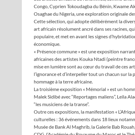
Congo, Cyprien Tokoudagba du Bénin, Kwame A
Osaghae du Nigeria, une exploration originale des
Cette sélection, qui adopte délibérément la diver
art africain résolument ancré dans ses racines, q
populaire, et met en avant les signes d’hybridatio
économique.
« Présence commune » est une exposition narrant 
africaines des artistes Kouka Ntadi (peintre fran
mise en lumière sont au cœur du travail de ces art
l’ignorance et d’interpeller tout un chacun sur la
hommage à la terre africaine.
La troisième exposition « Mémorial » est un homm
Malek Sidibé avec “Reportages maliens”, Leila Al
“les musiciens de la transe”.
Outre ces expositions, la manifestation « L’Afriqu
culturelles : 36 événements dans 18 lieux notam
Musée de Bank Al Maghrib, la Galerie Bab Rouah, l
CDG, l’Académie du Royaume du Maroc et le Théâ