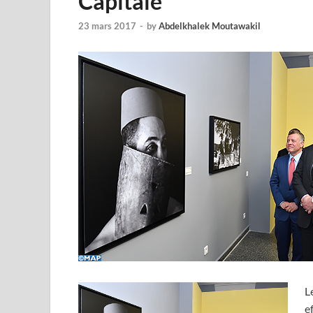
Capitale”
23 mars 2017
-
by
Abdelkhalek Moutawakil
L
e