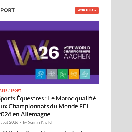
SPORT
VOIR PLUS
ASER
/
SPORT
Sports Équestres : Le Maroc qualifié
aux Championnats du Monde FEI
2026 en Allemagne
 août 2026
-
by
Semlali Khalid