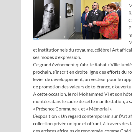
M
R
C
P
m
M
et institutionnels du royaume, célèbre l’Art afric
ses modes d’expression.
Ce grand événement qu’abrite Rabat « Ville lumièr
prochain, s’inscrit en droite ligne des efforts du 
levier de développement, un vecteur pour le rappr
de promotion des valeurs de tolérance, d’ouvertur
A cette occasion, le roi Mohammed VI et son hôte, 
montées dans le cadre de cette manifestation, à sa
« Présence Commune », et « Mémorial ».
L’exposition « Un regard contemporain sur l’Art a
collection privée unique et offrant, à travers des 
des artistes africains de renommée, comme Chéri