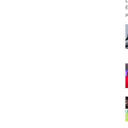
L
É
p