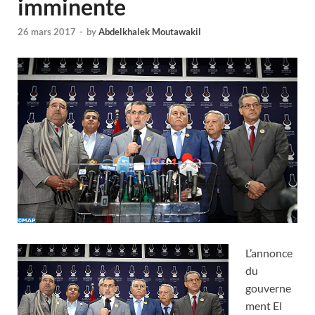
imminente
26 mars 2017
-
by
Abdelkhalek Moutawakil
L’annonce
du
gouverne
ment El