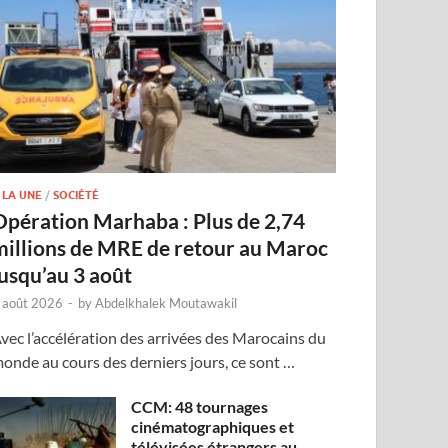
 LA UNE
/
SOCIÉTÉ
Opération Marhaba : Plus de 2,74
millions de MRE de retour au Maroc
jusqu’au 3 août
 août 2026
-
by
Abdelkhalek Moutawakil
vec l’accélération des arrivées des Marocains du
onde au cours des derniers jours, ce sont …
CCM: 48 tournages
cinématographiques et
télévisées étrangers au