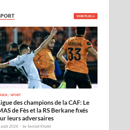
SPORT
VOIR PLUS
ASER
/
SPORT
Ligue des champions de la CAF: Le
MAS de Fès et la RS Berkane fixés
sur leurs adversaires
 août 2026
-
by
Semlali Khalid