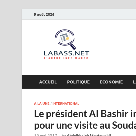
9 août 2026
Labas
L’autre info Maro
ACCUEIL
POLITIQUE
ECONOMIE
L
A LA UNE
/
INTERNATIONAL
Le président Al Bashir 
pour une visite au Soud
19 mai 2017
-
by
Abdelkhalek Moutawakil