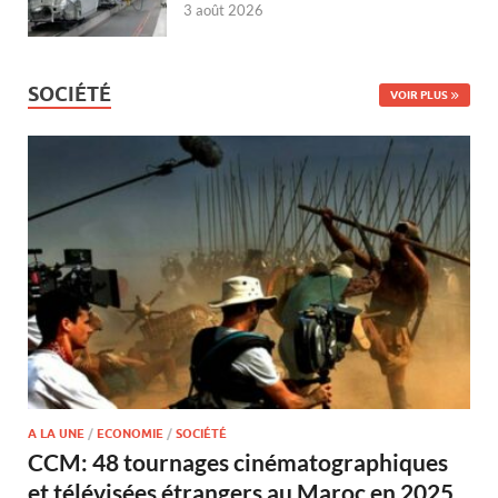
3 août 2026
SOCIÉTÉ
VOIR PLUS
A LA UNE
/
ECONOMIE
/
SOCIÉTÉ
CCM: 48 tournages cinématographiques
et télévisées étrangers au Maroc en 2025