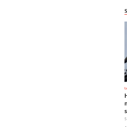
L
H
5