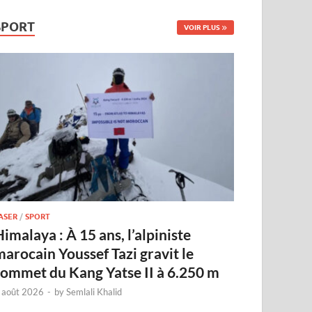
SPORT
VOIR PLUS
ASER
/
SPORT
imalaya : À 15 ans, l’alpiniste
marocain Youssef Tazi gravit le
sommet du Kang Yatse II à 6.250 m
 août 2026
-
by
Semlali Khalid