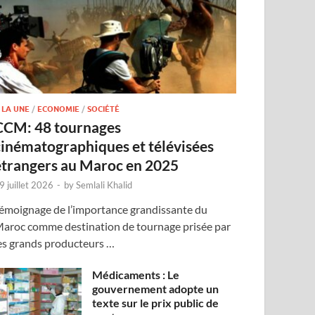
 LA UNE
/
ECONOMIE
/
SOCIÉTÉ
CCM: 48 tournages
cinématographiques et télévisées
étrangers au Maroc en 2025
9 juillet 2026
-
by
Semlali Khalid
émoignage de l’importance grandissante du
aroc comme destination de tournage prisée par
es grands producteurs …
Médicaments : Le
gouvernement adopte un
texte sur le prix public de