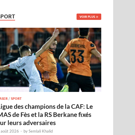
SPORT
VOIR PLUS
ASER
/
SPORT
Ligue des champions de la CAF: Le
MAS de Fès et la RS Berkane fixés
sur leurs adversaires
 août 2026
-
by
Semlali Khalid