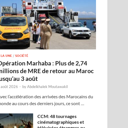
 LA UNE
/
SOCIÉTÉ
Opération Marhaba : Plus de 2,74
millions de MRE de retour au Maroc
jusqu’au 3 août
 août 2026
-
by
Abdelkhalek Moutawakil
vec l’accélération des arrivées des Marocains du
onde au cours des derniers jours, ce sont …
CCM: 48 tournages
cinématographiques et
télévisées étrangers au