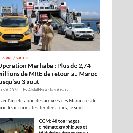
 LA UNE
/
SOCIÉTÉ
Opération Marhaba : Plus de 2,74
millions de MRE de retour au Maroc
jusqu’au 3 août
 août 2026
-
by
Abdelkhalek Moutawakil
vec l’accélération des arrivées des Marocains du
onde au cours des derniers jours, ce sont …
CCM: 48 tournages
cinématographiques et
télévisées étrangers au