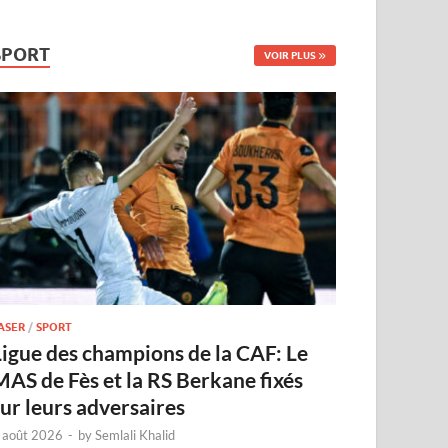
SPORT
VOIR PLUS
ASER
/
SPORT
Ligue des champions de la CAF: Le
MAS de Fès et la RS Berkane fixés
sur leurs adversaires
 août 2026
-
by
Semlali Khalid