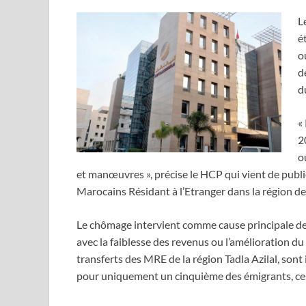
L
é
o
d
d
«
2
o
et manœuvres », précise le HCP qui vient de publi
Marocains Résidant à l’Etranger dans la région de 
Le chômage intervient comme cause principale de 
avec la faiblesse des revenus ou l’amélioration du
transferts des MRE de la région Tadla Azilal, sont
pour uniquement un cinquième des émigrants, ces 