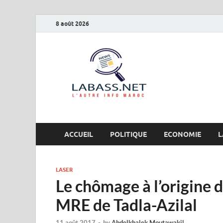
8 août 2026
Labas
L’autre info Maro
ACCUEIL
POLITIQUE
ECONOMIE
L
LASER
Le chômage à l’origine 
MRE de Tadla-Azilal
11 août 2017
-
by
Abdelkhalek Moutawakil