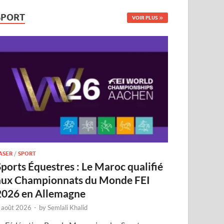
SPORT
VOIR PLUS
ASER
/
SPORT
Sports Équestres : Le Maroc qualifié
aux Championnats du Monde FEI
2026 en Allemagne
 août 2026
-
by
Semlali Khalid