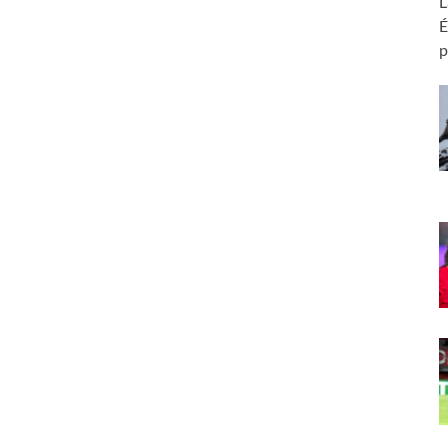
L
É
p