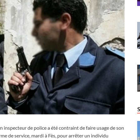
n inspecteur de police a été contraint de faire usage de son
rme de service, mardi à Fès, pour arrêter un individu