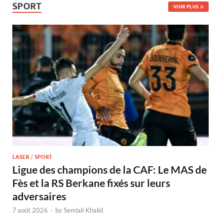
SPORT
VOIR PLUS
LASER
/
SPORT
Ligue des champions de la CAF: Le MAS de
Fès et la RS Berkane fixés sur leurs
adversaires
7 août 2026
-
by
Semlali Khalid