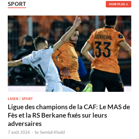
SPORT
VOIR PLUS
LASER
/
SPORT
Ligue des champions de la CAF: Le MAS de
Fès et la RS Berkane fixés sur leurs
adversaires
7 août 2026
-
by
Semlali Khalid