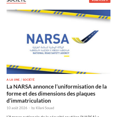
VOIR PLUS
A LA UNE
/
SOCIÉTÉ
La NARSA annonce l’uniformisation de la
forme et des dimensions des plaques
d’immatriculation
10 août 2026
-
by
Kilani Souad
L’Agence nationale de la sécurité routière (NARSA) a