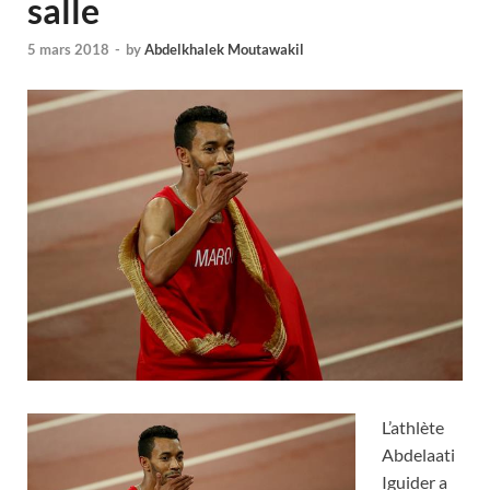
salle
5 mars 2018
-
by
Abdelkhalek Moutawakil
L’athlète
Abdelaati
Iguider a