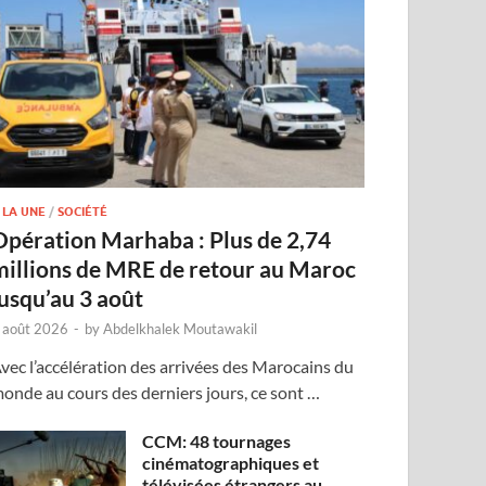
 LA UNE
/
SOCIÉTÉ
Opération Marhaba : Plus de 2,74
millions de MRE de retour au Maroc
jusqu’au 3 août
 août 2026
-
by
Abdelkhalek Moutawakil
vec l’accélération des arrivées des Marocains du
onde au cours des derniers jours, ce sont …
CCM: 48 tournages
cinématographiques et
télévisées étrangers au