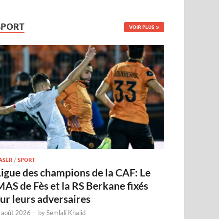
SPORT
VOIR PLUS
ASER
/
SPORT
Ligue des champions de la CAF: Le
MAS de Fès et la RS Berkane fixés
sur leurs adversaires
 août 2026
-
by
Semlali Khalid