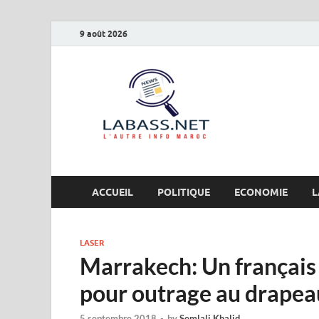
9 août 2026
Labas
L’autre info Maro
ACCUEIL
POLITIQUE
ECONOMIE
L
LASER
Marrakech: Un français 
pour outrage au drape
5 septembre 2018
-
by
Semlali Khalid