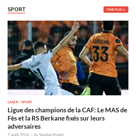
SPORT
VOIR PLUS
LASER
/
SPORT
Ligue des champions de la CAF: Le MAS de
Fès et la RS Berkane fixés sur leurs
adversaires
7 août 2026
-
by
Semlali Khalid