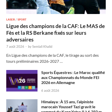
LASER
/
SPORT
Ligue des champions de la CAF: Le MAS de
Fès et la RS Berkane fixés sur leurs
adversaires
7 août 2026
-
by
Semlali Khalid
En Ligue des champions de la CAF, le tirage au sort des
tours préliminaires 2026-2027 …
Sports Équestres : Le Maroc qualifié
aux Championnats du Monde FEI
2026 en Allemagne
6 août 2026
Himalaya : À 15 ans, l’alpiniste
marocain Youssef Tazi gravit le
sommet du Kang Yatse II à 6.250 m