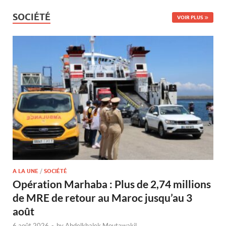
SOCIÉTÉ
VOIR PLUS
A LA UNE
/
SOCIÉTÉ
Opération Marhaba : Plus de 2,74 millions
de MRE de retour au Maroc jusqu’au 3
août
6 août 2026
-
by
Abdelkhalek Moutawakil