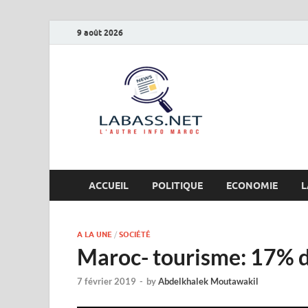
9 août 2026
Labas
L’autre info Maro
ACCUEIL
POLITIQUE
ECONOMIE
L
A LA UNE
/
SOCIÉTÉ
Maroc- tourisme: 17% du
7 février 2019
-
by
Abdelkhalek Moutawakil