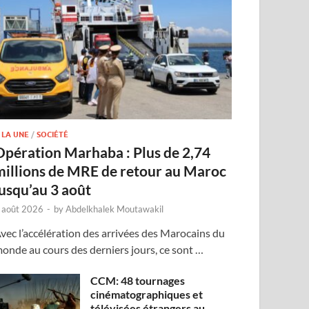
 LA UNE
/
SOCIÉTÉ
Opération Marhaba : Plus de 2,74
millions de MRE de retour au Maroc
jusqu’au 3 août
 août 2026
-
by
Abdelkhalek Moutawakil
vec l’accélération des arrivées des Marocains du
onde au cours des derniers jours, ce sont …
CCM: 48 tournages
cinématographiques et
télévisées étrangers au