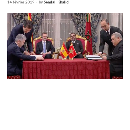
14 février 2019
-
by
Semlali Khalid