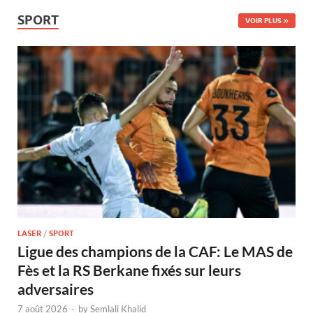
SPORT
VOIR PLUS
LASER
/
SPORT
Ligue des champions de la CAF: Le MAS de
Fès et la RS Berkane fixés sur leurs
adversaires
7 août 2026
-
by
Semlali Khalid