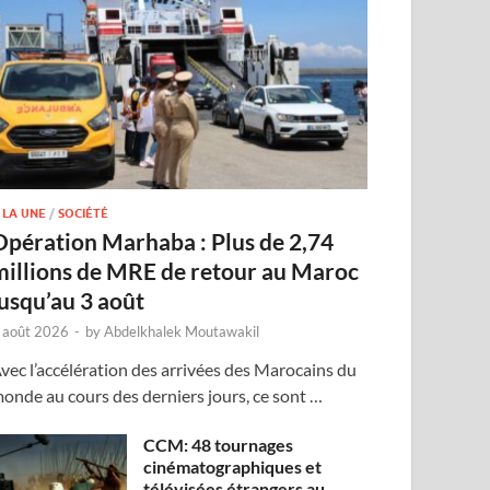
 LA UNE
/
SOCIÉTÉ
Opération Marhaba : Plus de 2,74
millions de MRE de retour au Maroc
jusqu’au 3 août
 août 2026
-
by
Abdelkhalek Moutawakil
vec l’accélération des arrivées des Marocains du
onde au cours des derniers jours, ce sont …
CCM: 48 tournages
cinématographiques et
télévisées étrangers au