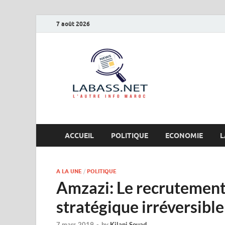
7 août 2026
Labas
L’autre info Maro
ACCUEIL
POLITIQUE
ECONOMIE
L
A LA UNE
/
POLITIQUE
Amzazi: Le recrutement 
stratégique irréversible
7 mars 2019
-
by
Kilani Souad