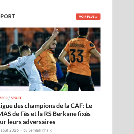
SPORT
VOIR PLUS
ASER
/
SPORT
Ligue des champions de la CAF: Le
MAS de Fès et la RS Berkane fixés
sur leurs adversaires
 août 2026
-
by
Semlali Khalid