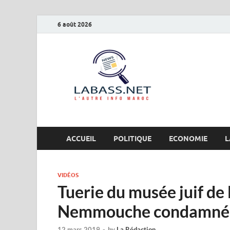
6 août 2026
Labas
L’autre info Maro
ACCUEIL
POLITIQUE
ECONOMIE
L
VIDÉOS
Tuerie du musée juif de
Nemmouche condamné à 
12 mars 2019
-
by
La Rédaction