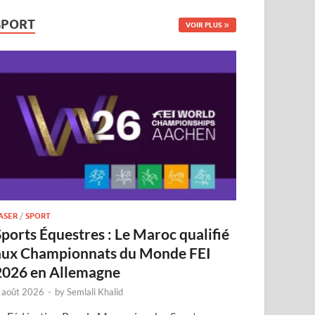
SPORT
VOIR PLUS
ASER
/
SPORT
Sports Équestres : Le Maroc qualifié
aux Championnats du Monde FEI
2026 en Allemagne
 août 2026
-
by
Semlali Khalid