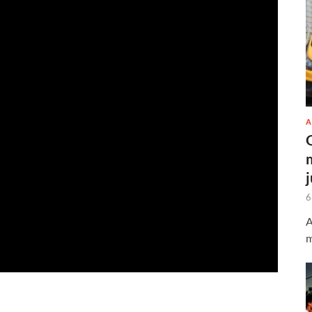
A
6
A
m