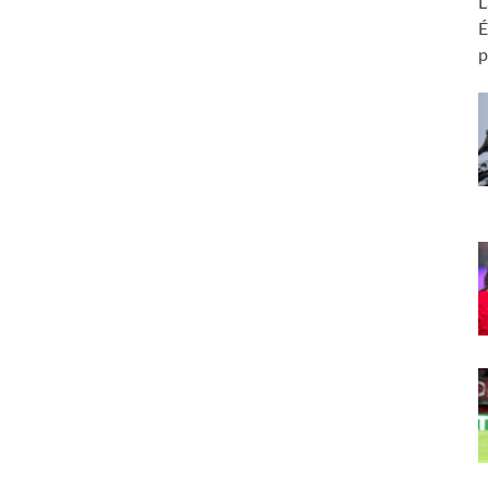
L
É
p