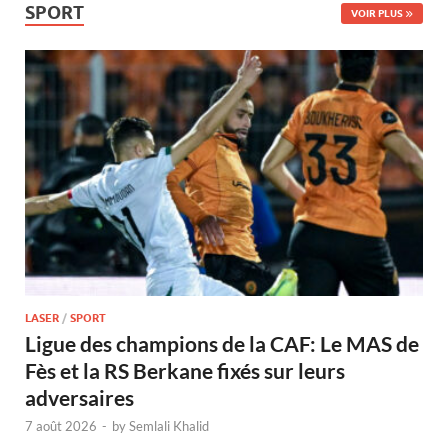
SPORT
VOIR PLUS
LASER
/
SPORT
Ligue des champions de la CAF: Le MAS de
Fès et la RS Berkane fixés sur leurs
adversaires
7 août 2026
-
by
Semlali Khalid