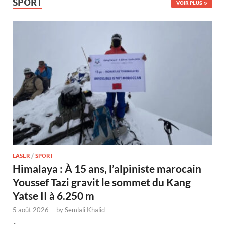
SPORT
VOIR PLUS
LASER
/
SPORT
Himalaya : À 15 ans, l’alpiniste marocain
Youssef Tazi gravit le sommet du Kang
Yatse II à 6.250 m
5 août 2026
-
by
Semlali Khalid