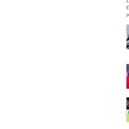
L
É
p