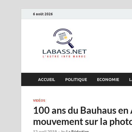
6 août 2026
Labas
L’autre info Maro
ACCUEIL
POLITIQUE
ECONOMIE
L
VIDÉOS
100 ans du Bauhaus en 
mouvement sur la photo
12 avril 2019
-
by
La Rédaction