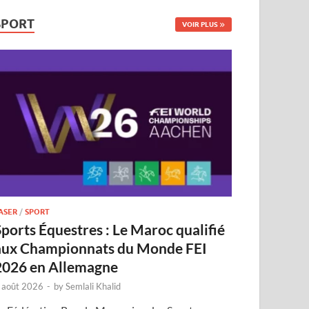
SPORT
VOIR PLUS
ASER
/
SPORT
Sports Équestres : Le Maroc qualifié
aux Championnats du Monde FEI
2026 en Allemagne
 août 2026
-
by
Semlali Khalid