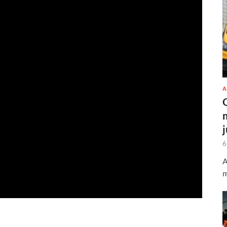
A
6
A
m