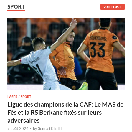
SPORT
VOIR PLUS
LASER
/
SPORT
Ligue des champions de la CAF: Le MAS de
Fès et la RS Berkane fixés sur leurs
adversaires
7 août 2026
-
by
Semlali Khalid