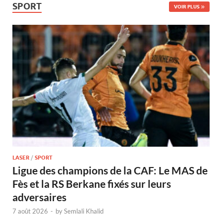
SPORT
VOIR PLUS
LASER
/
SPORT
Ligue des champions de la CAF: Le MAS de
Fès et la RS Berkane fixés sur leurs
adversaires
7 août 2026
-
by
Semlali Khalid