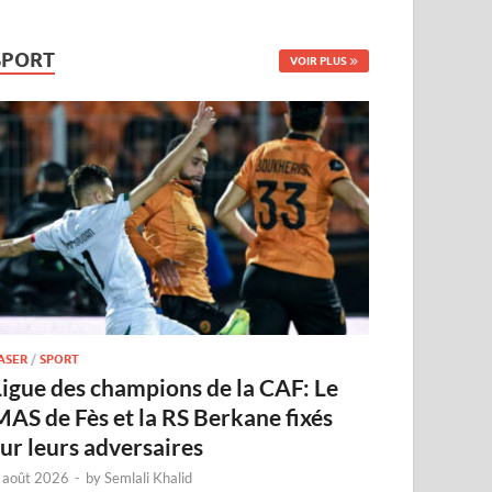
SPORT
VOIR PLUS
ASER
/
SPORT
Ligue des champions de la CAF: Le
MAS de Fès et la RS Berkane fixés
sur leurs adversaires
 août 2026
-
by
Semlali Khalid