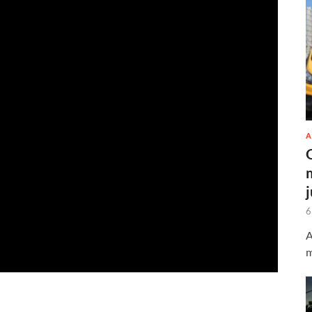
A
6
A
m