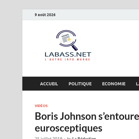
9 août 2026
Labas
L’autre info Maro
ACCUEIL
POLITIQUE
ECONOMIE
L
VIDÉOS
Boris Johnson s’entoure
eurosceptiques
25 juillet 2019
-
by
La Rédaction