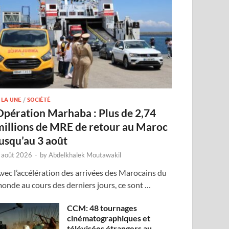
 LA UNE
/
SOCIÉTÉ
Opération Marhaba : Plus de 2,74
millions de MRE de retour au Maroc
jusqu’au 3 août
 août 2026
-
by
Abdelkhalek Moutawakil
vec l’accélération des arrivées des Marocains du
onde au cours des derniers jours, ce sont …
CCM: 48 tournages
cinématographiques et
télévisées étrangers au