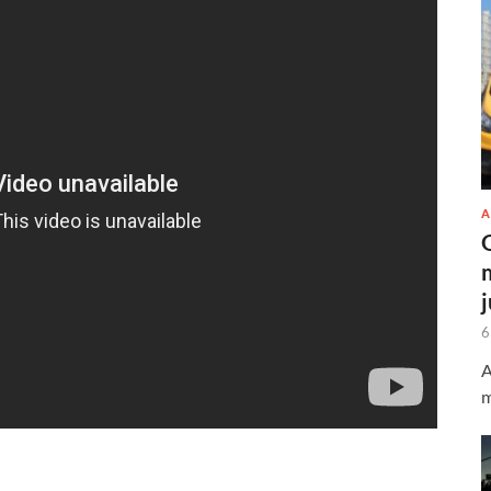
A
6
A
m