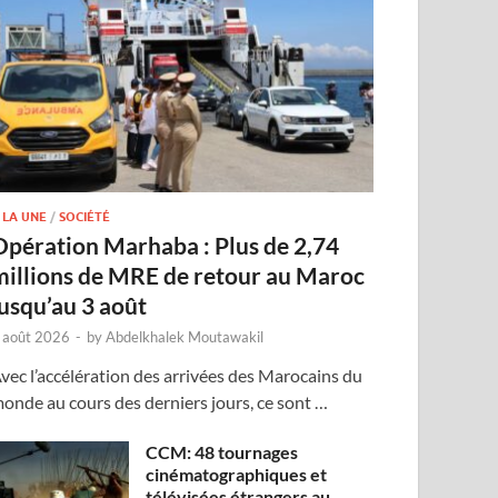
 LA UNE
/
SOCIÉTÉ
Opération Marhaba : Plus de 2,74
millions de MRE de retour au Maroc
jusqu’au 3 août
 août 2026
-
by
Abdelkhalek Moutawakil
vec l’accélération des arrivées des Marocains du
onde au cours des derniers jours, ce sont …
CCM: 48 tournages
cinématographiques et
télévisées étrangers au