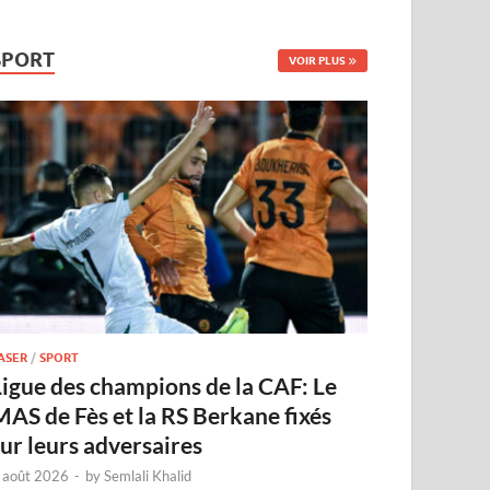
SPORT
VOIR PLUS
ASER
/
SPORT
Ligue des champions de la CAF: Le
MAS de Fès et la RS Berkane fixés
sur leurs adversaires
 août 2026
-
by
Semlali Khalid