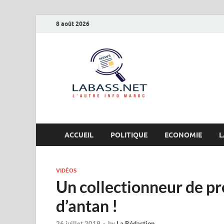
8 août 2026
Labas
L’autre info Maro
ACCUEIL
POLITIQUE
ECONOMIE
L
VIDÉOS
Un collectionneur de p
d’antan !
26 juillet 2019
-
by
La Rédaction