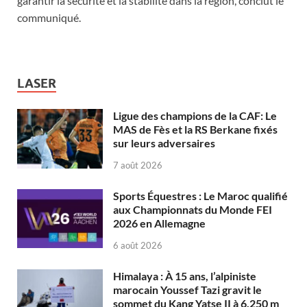
garantir la sécurité et la stabilité dans la région, conclut le
communiqué.
LASER
Ligue des champions de la CAF: Le
MAS de Fès et la RS Berkane fixés
sur leurs adversaires
7 août 2026
Sports Équestres : Le Maroc qualifié
aux Championnats du Monde FEI
2026 en Allemagne
6 août 2026
Himalaya : À 15 ans, l’alpiniste
marocain Youssef Tazi gravit le
sommet du Kang Yatse II à 6.250 m