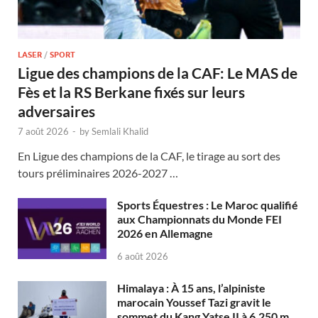
LASER
/
SPORT
Ligue des champions de la CAF: Le MAS de
Fès et la RS Berkane fixés sur leurs
adversaires
7 août 2026
-
by
Semlali Khalid
En Ligue des champions de la CAF, le tirage au sort des
tours préliminaires 2026-2027 …
Sports Équestres : Le Maroc qualifié
aux Championnats du Monde FEI
2026 en Allemagne
6 août 2026
Himalaya : À 15 ans, l’alpiniste
marocain Youssef Tazi gravit le
sommet du Kang Yatse II à 6.250 m