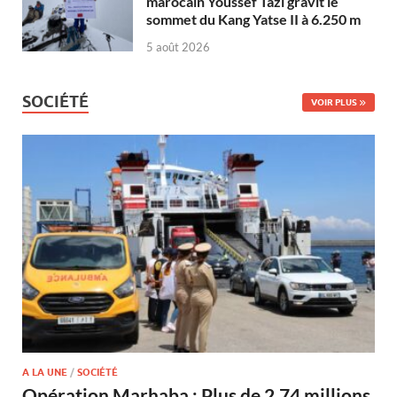
marocain Youssef Tazi gravit le
sommet du Kang Yatse II à 6.250 m
5 août 2026
SOCIÉTÉ
VOIR PLUS
A LA UNE
/
SOCIÉTÉ
Opération Marhaba : Plus de 2,74 millions