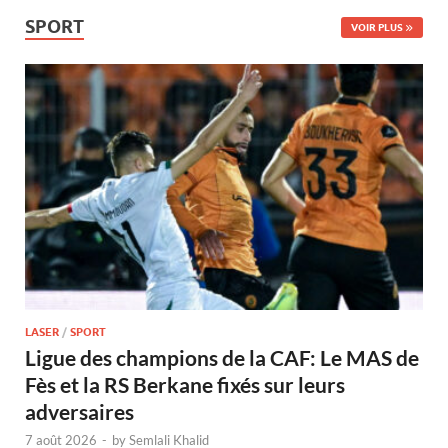
SPORT
VOIR PLUS
LASER
/
SPORT
Ligue des champions de la CAF: Le MAS de
Fès et la RS Berkane fixés sur leurs
adversaires
7 août 2026
-
by
Semlali Khalid