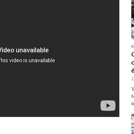
A
2
T
M
l