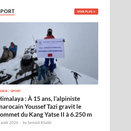
SPORT
VOIR PLUS
ASER
/
SPORT
imalaya : À 15 ans, l’alpiniste
marocain Youssef Tazi gravit le
sommet du Kang Yatse II à 6.250 m
 août 2026
-
by
Semlali Khalid