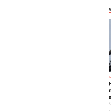
L
H
5