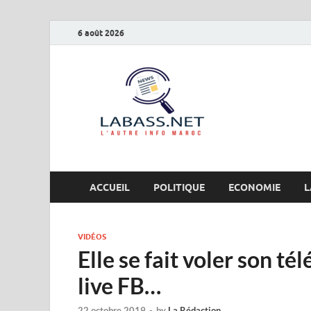
6 août 2026
Labas
L’autre info Maro
ACCUEIL
POLITIQUE
ECONOMIE
L
VIDÉOS
Elle se fait voler son t
live FB…
22 octobre 2019
-
by
La Rédaction