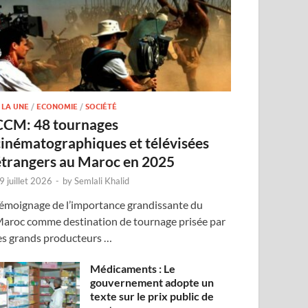
 LA UNE
/
ECONOMIE
/
SOCIÉTÉ
CCM: 48 tournages
cinématographiques et télévisées
étrangers au Maroc en 2025
9 juillet 2026
-
by
Semlali Khalid
émoignage de l’importance grandissante du
aroc comme destination de tournage prisée par
es grands producteurs …
Médicaments : Le
gouvernement adopte un
texte sur le prix public de