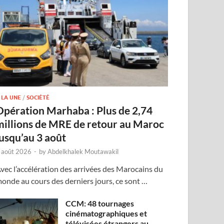
 LA UNE
/
SOCIÉTÉ
Opération Marhaba : Plus de 2,74
millions de MRE de retour au Maroc
jusqu’au 3 août
 août 2026
-
by
Abdelkhalek Moutawakil
vec l’accélération des arrivées des Marocains du
onde au cours des derniers jours, ce sont …
CCM: 48 tournages
cinématographiques et
télévisées étrangers au