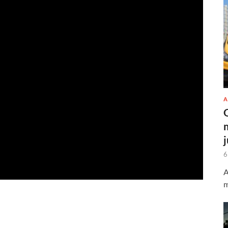
A
6
A
m