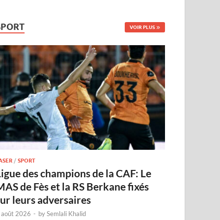
SPORT
VOIR PLUS
ASER
/
SPORT
Ligue des champions de la CAF: Le
MAS de Fès et la RS Berkane fixés
sur leurs adversaires
 août 2026
-
by
Semlali Khalid