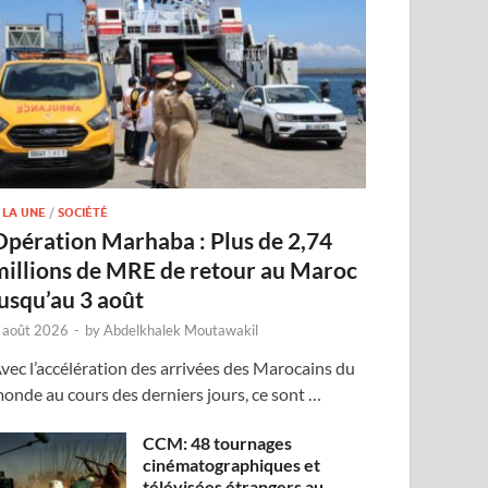
 LA UNE
/
SOCIÉTÉ
Opération Marhaba : Plus de 2,74
millions de MRE de retour au Maroc
jusqu’au 3 août
 août 2026
-
by
Abdelkhalek Moutawakil
vec l’accélération des arrivées des Marocains du
onde au cours des derniers jours, ce sont …
CCM: 48 tournages
cinématographiques et
télévisées étrangers au