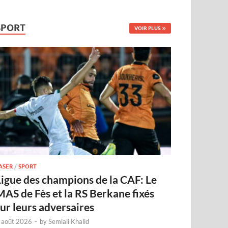
SPORT
VOIR PLUS
ASER
/
SPORT
Ligue des champions de la CAF: Le
MAS de Fès et la RS Berkane fixés
sur leurs adversaires
 août 2026
-
by
Semlali Khalid