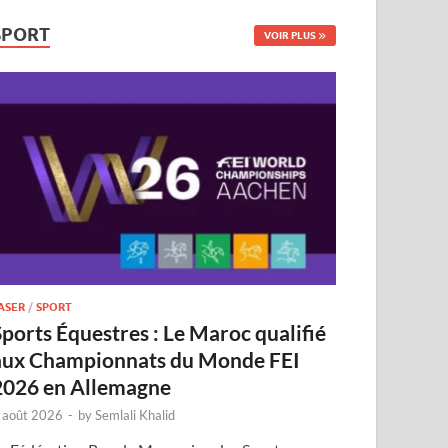
SPORT
VOIR PLUS
ASER
/
SPORT
Sports Équestres : Le Maroc qualifié
aux Championnats du Monde FEI
2026 en Allemagne
 août 2026
-
by
Semlali Khalid