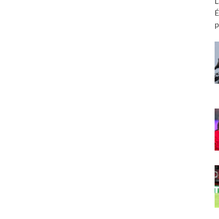
L
É
p