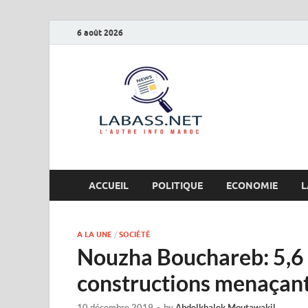
6 août 2026
Labas
L’autre info Maro
ACCUEIL
POLITIQUE
ECONOMIE
L
A LA UNE
/
SOCIÉTÉ
Nouzha Bouchareb: 5,
constructions menaçant
10 décembre 2019
-
by
Abdelkhalek Moutawakil