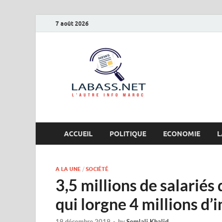
7 août 2026
Labas
L’autre info Maro
ACCUEIL
POLITIQUE
ECONOMIE
L
A LA UNE
/
SOCIÉTÉ
3,5 millions de salariés
qui lorgne 4 millions d
19 décembre 2019
-
by
Semlali Khalid