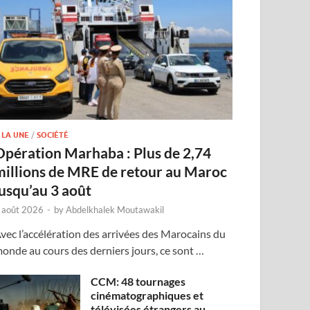
 LA UNE
/
SOCIÉTÉ
Opération Marhaba : Plus de 2,74
millions de MRE de retour au Maroc
jusqu’au 3 août
 août 2026
-
by
Abdelkhalek Moutawakil
vec l’accélération des arrivées des Marocains du
onde au cours des derniers jours, ce sont …
CCM: 48 tournages
cinématographiques et
télévisées étrangers au