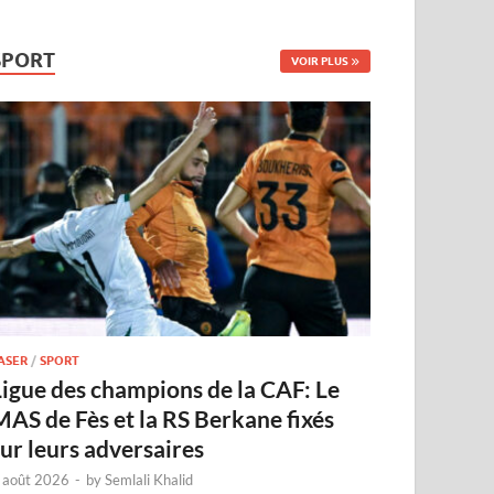
SPORT
VOIR PLUS
ASER
/
SPORT
Ligue des champions de la CAF: Le
MAS de Fès et la RS Berkane fixés
sur leurs adversaires
 août 2026
-
by
Semlali Khalid