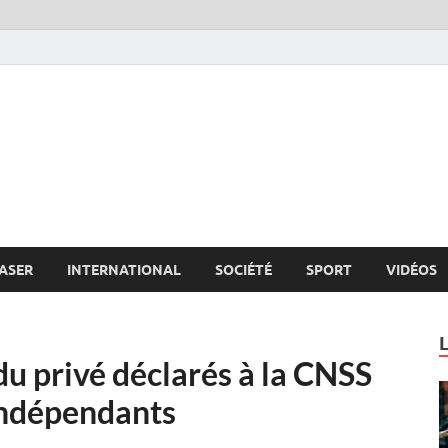
s.net
c
ASER
INTERNATIONAL
SOCIÉTÉ
SPORT
VIDÉOS
 du privé déclarés à la CNSS
’indépendants