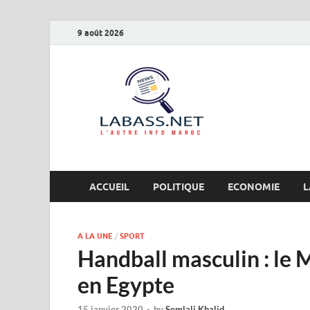
9 août 2026
Labas
L’autre info Maro
ACCUEIL
POLITIQUE
ECONOMIE
L
A LA UNE
/
SPORT
Handball masculin : le 
en Egypte
15 janvier 2020
-
by
Semlali Khalid