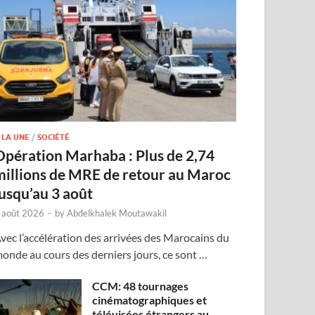
 LA UNE
/
SOCIÉTÉ
Opération Marhaba : Plus de 2,74
millions de MRE de retour au Maroc
jusqu’au 3 août
 août 2026
-
by
Abdelkhalek Moutawakil
vec l’accélération des arrivées des Marocains du
onde au cours des derniers jours, ce sont …
CCM: 48 tournages
cinématographiques et
télévisées étrangers au