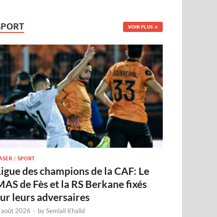
SPORT
VOIR PLUS
ASER
/
SPORT
Ligue des champions de la CAF: Le
MAS de Fès et la RS Berkane fixés
sur leurs adversaires
 août 2026
-
by
Semlali Khalid