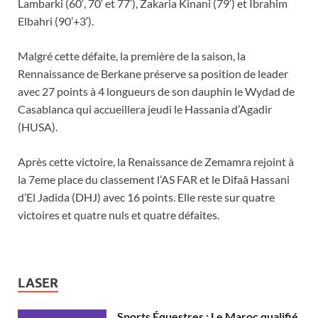
Lambarki (60′, 70′ et 77′), Zakaria Kinani (79′) et Ibrahim
Elbahri (90’+3′).
Malgré cette défaite, la première de la saison, la
Rennaissance de Berkane préserve sa position de leader
avec 27 points à 4 longueurs de son dauphin le Wydad de
Casablanca qui accueillera jeudi le Hassania d’Agadir
(HUSA).
Après cette victoire, la Renaissance de Zemamra rejoint à
la 7eme place du classement l’AS FAR et le Difaâ Hassani
d’El Jadida (DHJ) avec 16 points. Elle reste sur quatre
victoires et quatre nuls et quatre défaites.
LASER
Sports Équestres : Le Maroc qualifié