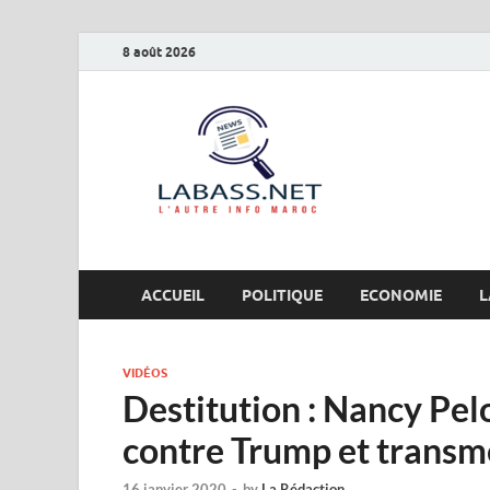
8 août 2026
Labas
L’autre info Maro
ACCUEIL
POLITIQUE
ECONOMIE
L
VIDÉOS
Destitution : Nancy Pelo
contre Trump et transme
16 janvier 2020
-
by
La Rédaction