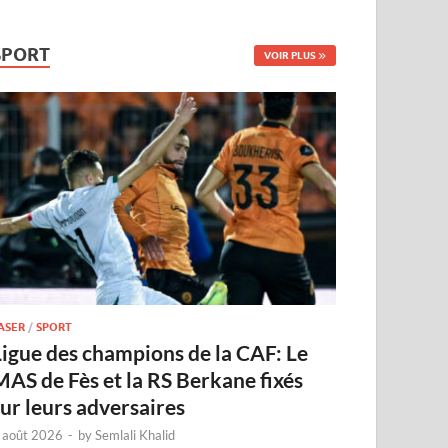
SPORT
VOIR PLUS
ASER
/
SPORT
Ligue des champions de la CAF: Le
MAS de Fès et la RS Berkane fixés
sur leurs adversaires
 août 2026
-
by
Semlali Khalid