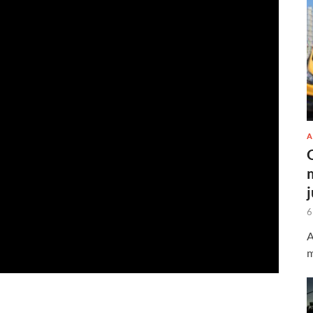
A
6
A
m