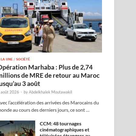
 LA UNE
/
SOCIÉTÉ
Opération Marhaba : Plus de 2,74
millions de MRE de retour au Maroc
jusqu’au 3 août
 août 2026
-
by
Abdelkhalek Moutawakil
vec l’accélération des arrivées des Marocains du
onde au cours des derniers jours, ce sont …
CCM: 48 tournages
cinématographiques et
télévisées étrangers au