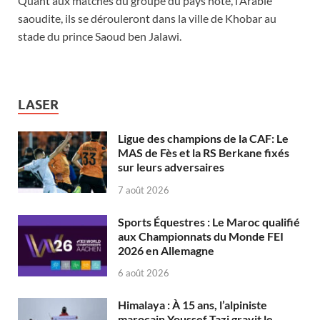
Quant aux matches du groupe du pays hôte, l’Arabie
saoudite, ils se dérouleront dans la ville de Khobar au
stade du prince Saoud ben Jalawi.
LASER
Ligue des champions de la CAF: Le
MAS de Fès et la RS Berkane fixés
sur leurs adversaires
7 août 2026
Sports Équestres : Le Maroc qualifié
aux Championnats du Monde FEI
2026 en Allemagne
6 août 2026
Himalaya : À 15 ans, l’alpiniste
marocain Youssef Tazi gravit le