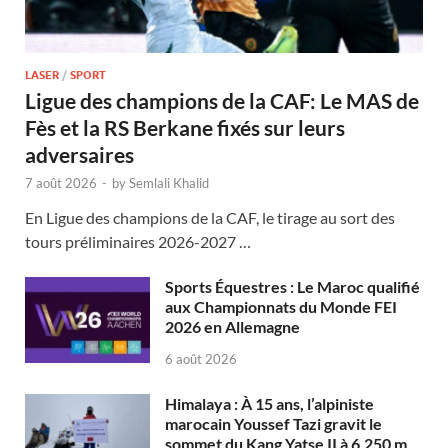
LASER
/
SPORT
Ligue des champions de la CAF: Le MAS de
Fès et la RS Berkane fixés sur leurs
adversaires
7 août 2026
-
by
Semlali Khalid
En Ligue des champions de la CAF, le tirage au sort des
tours préliminaires 2026-2027 …
Sports Équestres : Le Maroc qualifié
aux Championnats du Monde FEI
2026 en Allemagne
6 août 2026
Himalaya : À 15 ans, l’alpiniste
marocain Youssef Tazi gravit le
sommet du Kang Yatse II à 6.250 m