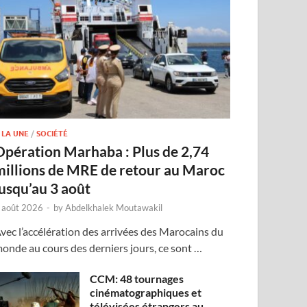
 LA UNE
/
SOCIÉTÉ
Opération Marhaba : Plus de 2,74
millions de MRE de retour au Maroc
jusqu’au 3 août
 août 2026
-
by
Abdelkhalek Moutawakil
vec l’accélération des arrivées des Marocains du
onde au cours des derniers jours, ce sont …
CCM: 48 tournages
cinématographiques et
télévisées étrangers au