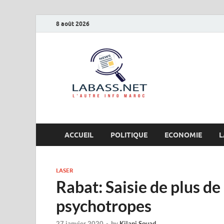
8 août 2026
Labas
L’autre info Maro
ACCUEIL
POLITIQUE
ECONOMIE
L
LASER
Rabat: Saisie de plus d
psychotropes
27 janvier 2020
-
by
Kilani Souad