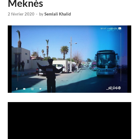
Meknès
2 février 2020
-
by
Semlali Khalid