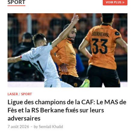
SPORT
VOIR PLUS
LASER
/
SPORT
Ligue des champions de la CAF: Le MAS de
Fès et la RS Berkane fixés sur leurs
adversaires
7 août 2026
-
by
Semlali Khalid