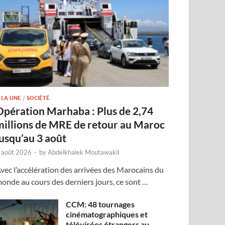
 LA UNE
/
SOCIÉTÉ
Opération Marhaba : Plus de 2,74
millions de MRE de retour au Maroc
jusqu’au 3 août
 août 2026
-
by
Abdelkhalek Moutawakil
vec l’accélération des arrivées des Marocains du
onde au cours des derniers jours, ce sont …
CCM: 48 tournages
cinématographiques et
télévisées étrangers au