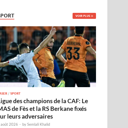
SPORT
VOIR PLUS
ASER
/
SPORT
Ligue des champions de la CAF: Le
MAS de Fès et la RS Berkane fixés
sur leurs adversaires
 août 2026
-
by
Semlali Khalid