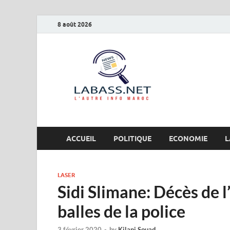
8 août 2026
Labas
L’autre info Maro
ACCUEIL
POLITIQUE
ECONOMIE
L
LASER
Sidi Slimane: Décès de l
balles de la police
3 février 2020
-
by
Kilani Souad