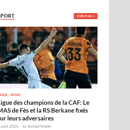
SPORT
VOIR PLUS
ASER
/
SPORT
Ligue des champions de la CAF: Le
MAS de Fès et la RS Berkane fixés
sur leurs adversaires
 août 2026
-
by
Semlali Khalid