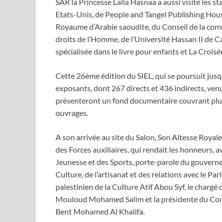
SAR la Princesse Lalla Hasnaa a aussi visité les sta
Etats-Unis, de People and Tangel Publishing Hous
Royaume d’Arabie saoudite, du Conseil de la com
droits de l’Homme, de l’Université Hassan II de Ca
spécialisée dans le livre pour enfants et La Crois
Cette 26ème édition du SIEL, qui se poursuit jusqu
exposants, dont 267 directs et 436 indirects, ven
présenteront un fond documentaire couvrant plu
ouvrages.
A son arrivée au site du Salon, Son Altesse Royal
des Forces auxiliaires, qui rendait les honneurs, av
Jeunesse et des Sports, porte-parole du gouverne
Culture, de l’artisanat et des relations avec le
palestinien de la Culture Atif Abou Syf, le charg
Mouloud Mohamed Salim et la présidente du Comit
Bent Mohamed Al Khalifa.