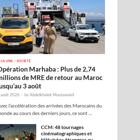
 LA UNE
/
SOCIÉTÉ
Opération Marhaba : Plus de 2,74
millions de MRE de retour au Maroc
jusqu’au 3 août
 août 2026
-
by
Abdelkhalek Moutawakil
vec l’accélération des arrivées des Marocains du
onde au cours des derniers jours, ce sont …
CCM: 48 tournages
cinématographiques et
télévisées étrangers au