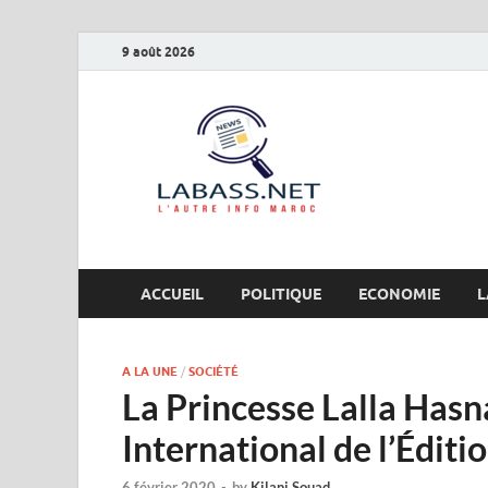
9 août 2026
Labas
L’autre info Maro
ACCUEIL
POLITIQUE
ECONOMIE
L
A LA UNE
/
SOCIÉTÉ
La Princesse Lalla Hasn
International de l’Éditio
6 février 2020
-
by
Kilani Souad